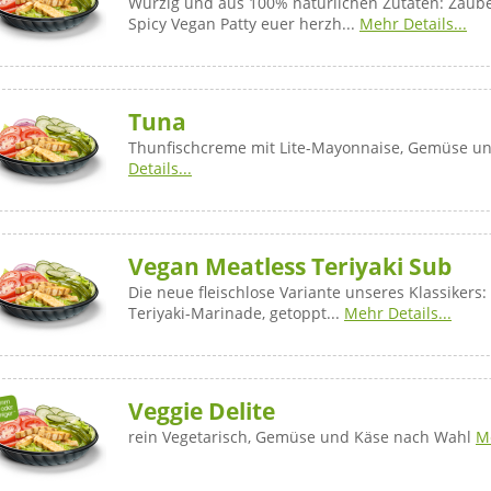
Würzig und aus 100% natürlichen Zutaten: Zaub
Spicy Vegan Patty euer herzh...
Mehr Details...
Tuna
Thunfischcreme mit Lite-Mayonnaise, Gemüse u
Details...
Vegan Meatless Teriyaki Sub
Die neue fleischlose Variante unseres Klassikers:
Teriyaki-Marinade, getoppt...
Mehr Details...
Veggie Delite
rein Vegetarisch, Gemüse und Käse nach Wahl
Me