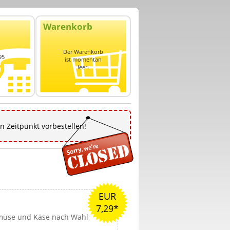
Warenkorb
Der Warenkorb
95
ist momentan
leer.
n Zeitpunkt vorbestellen!
EUR
7,29*
emüse und Käse nach Wahl