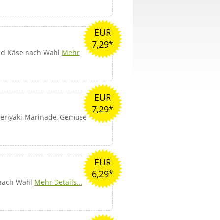
EUR
7,29*
nd Käse nach Wahl
Mehr
EUR
7,29*
Teriyaki-Marinade, Gemüse
EUR
6,29*
 nach Wahl
Mehr Details...