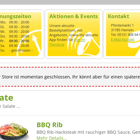
nungszeiten
Aktionen & Events
Kontakt
Mo.
09:30 - 20:00
Pferdemarkt 1
Unsere aktuelle
Di.
09:30 - 20:00
31785 Hameln
Bestellplattform, mit
Mi.
09:30 - 20:00
Tel: 05151 408 94 
Angeboten, sowie die aktuelle
Do.
09:30 - 20:00
E-Mail Kontakt
App finden Sie
hier im
Fr.
09:30 - 20:00
Playstore
Sa.
09:30 - 20:00
So.
- geschlossen -
 Store ist momentan geschlossen, Ihr könnt aber für einen spätere
ate
 Salate ...
BBQ Rib
BBQ Rib-Hacksteak mit rauchiger BBQ Sauce, G
Mehr Details...