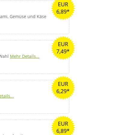
EUR
6,89*
alami, Gemüse und Käse
EUR
7,49*
 Wahl
Mehr Details...
EUR
6,29*
tails...
EUR
6,89*