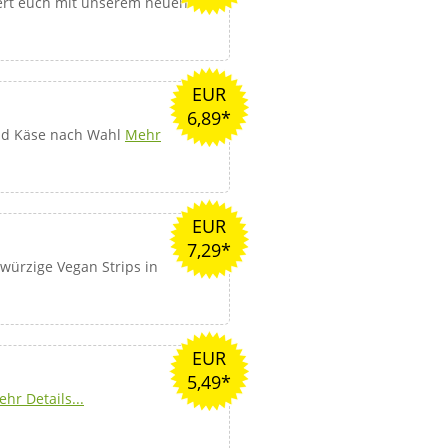
ert euch mit unserem neuen
EUR
6,89*
nd Käse nach Wahl
Mehr
EUR
7,29*
 würzige Vegan Strips in
EUR
5,49*
hr Details...